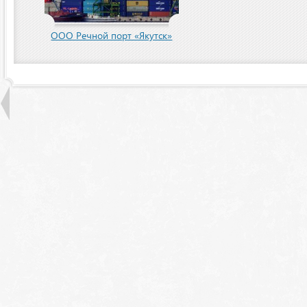
пания
ООО Речной порт «Якутск»