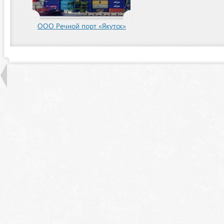
пания
ООО Речной порт «Якутск»