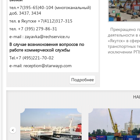
тел.+7(395-65)40-104 (многоканальный)
доб. 3437, 3434
тел. в Якутске +7(4112)317-315
тел. +7 (395) 279-86-31
Прекращено го
деятельности в
e-mail : zayavka@rechservice.ru
«Якутск» в сфере
В случае возникновения вопросов по
транспортных т
работе коммерческой службы
исключении РПЯ
Tel.+7 (495)221-70-02
e-mail: reception@starwayp.com
Подробнее
НА
ООО «Якутский речной п
<