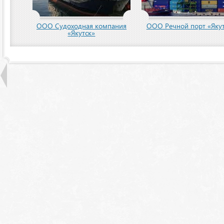
пания
ООО Речной порт «Якутск»