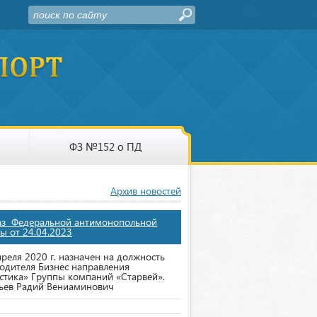
ФЗ №152 о ПД
Архив новостей
аз Федеральной антимонопольной
ы от 24.04.2023
преля 2020 г. назначен на должность
одителя Бизнес направления
стика» Группы компаний «Старвей».
ьев Радий Вениаминович