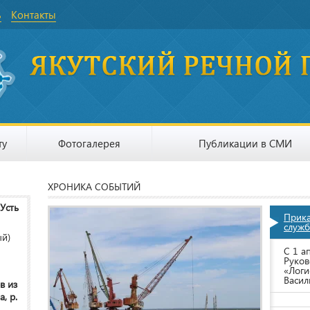
ь
Контакты
ту
Фотогалерея
Публикации в СМИ
ХРОНИКА СОБЫТИЙ
 Усть
Прик
служб
ый)
С 1 а
Руков
«Логи
Васил
в из
, р.