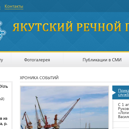
ь
Контакты
ту
Фотогалерея
Публикации в СМИ
ХРОНИКА СОБЫТИЙ
 Усть
Прик
служб
ый)
С 1 а
Руков
«Логи
Васил
в из
, р.