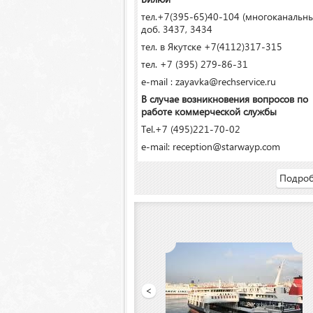
тел.+7(395-65)40-104 (многоканальн
доб. 3437, 3434
тел. в Якутске +7(4112)317-315
тел. +7 (395) 279-86-31
e-mail : zayavka@rechservice.ru
В случае возникновения вопросов по
работе коммерческой службы
Tel.+7 (495)221-70-02
e-mail: reception@starwayp.com
Подроб
«Якутский речной порт»
<