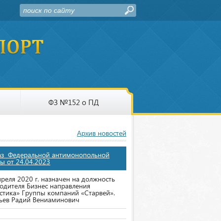
ФЗ №152 о ПД
Архив новостей
аз Федеральной антимонопольной
ы от 24.04.2023
преля 2020 г. назначен на должность
одителя Бизнес направления
стика» Группы компаний «Старвей».
ьев Радий Вениаминович