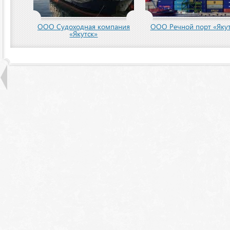
пания
ООО Речной порт «Якутск»