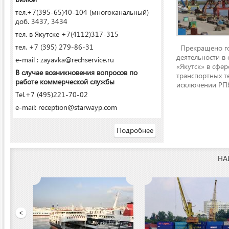
тел.+7(395-65)40-104 (многоканальный)
доб. 3437, 3434
тел. в Якутске +7(4112)317-315
тел. +7 (395) 279-86-31
Прекращено го
деятельности в
e-mail : zayavka@rechservice.ru
«Якутск» в сфере
В случае возникновения вопросов по
транспортных т
работе коммерческой службы
исключении РПЯ
Tel.+7 (495)221-70-02
e-mail: reception@starwayp.com
Подробнее
НА
ООО «Якутский речной п
<