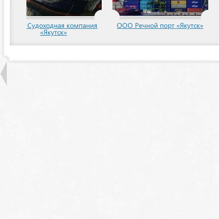
пания
ООО Речной порт «Якутск»