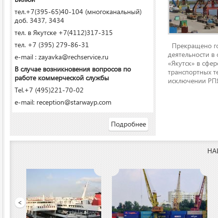
тел.+7(395-65)40-104 (многоканальный)
доб. 3437, 3434
тел. в Якутске +7(4112)317-315
тел. +7 (395) 279-86-31
Прекращено го
деятельности в
e-mail : zayavka@rechservice.ru
«Якутск» в сфере
В случае возникновения вопросов по
транспортных т
работе коммерческой службы
исключении РПЯ
Tel.+7 (495)221-70-02
e-mail: reception@starwayp.com
Подробнее
НА
ООО «Якутский речной п
<