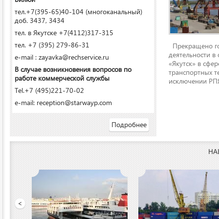
тел.+7(395-65)40-104 (многоканальный)
доб. 3437, 3434
тел. в Якутске +7(4112)317-315
тел. +7 (395) 279-86-31
Прекращено го
деятельности в
e-mail : zayavka@rechservice.ru
«Якутск» в сфере
В случае возникновения вопросов по
транспортных т
работе коммерческой службы
исключении РПЯ
Tel.+7 (495)221-70-02
e-mail: reception@starwayp.com
Подробнее
НА
ООО «Якутский речной п
<