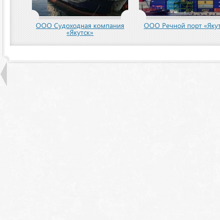
пания
ООО Речной порт «Якутск»