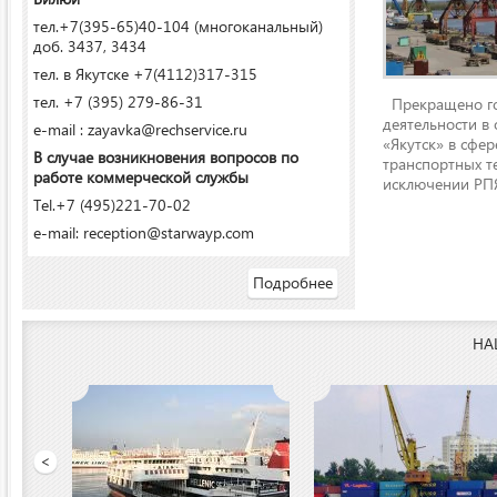
тел.+7(395-65)40-104 (многоканальный)
доб. 3437, 3434
тел. в Якутске +7(4112)317-315
тел. +7 (395) 279-86-31
Прекращено го
деятельности в
e-mail : zayavka@rechservice.ru
«Якутск» в сфере
В случае возникновения вопросов по
транспортных т
работе коммерческой службы
исключении РПЯ
Tel.+7 (495)221-70-02
e-mail: reception@starwayp.com
Подробнее
НА
 порт»
<