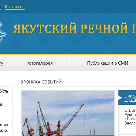
ь
Контакты
ту
Фотогалерея
Публикации в СМИ
ХРОНИКА СОБЫТИЙ
 Усть
Прик
служб
ый)
С 1 а
Руков
«Логи
Васил
в из
, р.