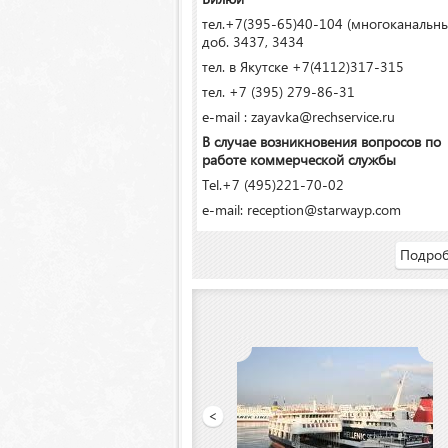
тел.+7(395-65)40-104 (многоканальн
доб. 3437, 3434
тел. в Якутске +7(4112)317-315
тел. +7 (395) 279-86-31
e-mail : zayavka@rechservice.ru
В случае возникновения вопросов по
работе коммерческой службы
Tel.+7 (495)221-70-02
e-mail: reception@starwayp.com
Подроб
й порт»
<