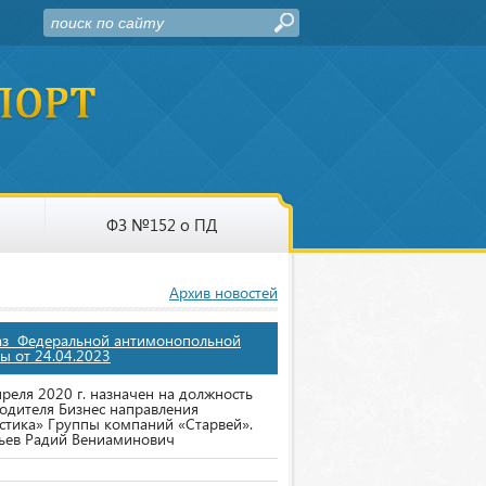
ФЗ №152 о ПД
Архив новостей
аз Федеральной антимонопольной
ы от 24.04.2023
преля 2020 г. назначен на должность
одителя Бизнес направления
стика» Группы компаний «Старвей».
ьев Радий Вениаминович