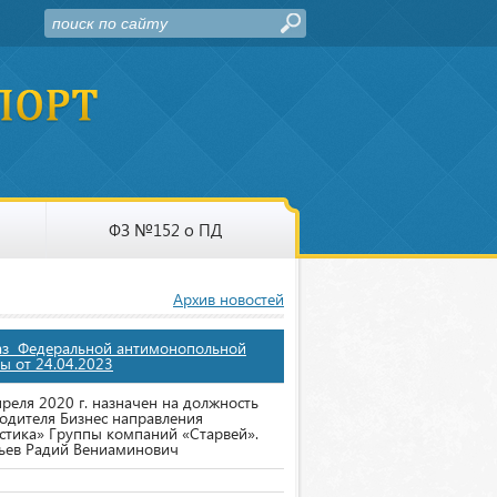
ФЗ №152 о ПД
Архив новостей
аз Федеральной антимонопольной
ы от 24.04.2023
преля 2020 г. назначен на должность
одителя Бизнес направления
стика» Группы компаний «Старвей».
ьев Радий Вениаминович