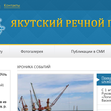
ь
Контакты
ту
Фотогалерея
Публикации в СМИ
ХРОНИКА СОБЫТИЙ
 Усть
Прик
служб
ый)
С 1 а
Руков
«Логи
Васил
в из
, р.