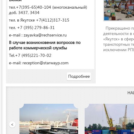
тел.+7(395-65)40-104 (многоканальный)
доб. 3437, 3434
тел. в Якутске +7(4112)317-315
тел. +7 (395) 279-86-31
Прекращено го
деятельности в
e-mail : zayavka@rechservice.ru
«Якутск» в сфере
В случае возникновения вопросов по
транспортных т
работе коммерческой службы
исключении РПЯ
Tel.+7 (495)221-70-02
e-mail: reception@starwayp.com
Подробнее
НА
 порт»
<