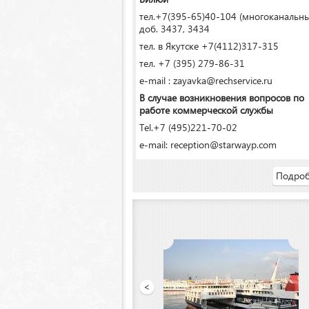
тел.+7(395-65)40-104 (многоканальн
доб. 3437, 3434
тел. в Якутске +7(4112)317-315
тел. +7 (395) 279-86-31
e-mail : zayavka@rechservice.ru
В случае возникновения вопросов по
работе коммерческой службы
Tel.+7 (495)221-70-02
e-mail: reception@starwayp.com
Подроб
ООО «Якутский речной порт»
<