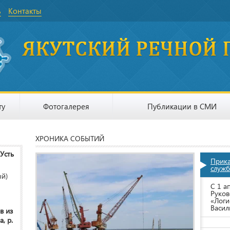
ь
Контакты
ту
Фотогалерея
Публикации в СМИ
ХРОНИКА СОБЫТИЙ
 Усть
Прик
служб
ый)
С 1 а
Руков
«Логи
Васил
в из
, р.