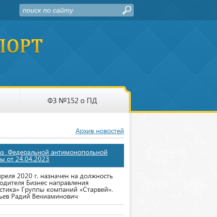
ФЗ №152 о ПД
Архив новостей
аз Федеральной антимонопольной
ы от 24.04.2023
преля 2020 г. назначен на должность
одителя Бизнес направления
стика» Группы компаний «Старвей».
ьев Радий Вениаминович