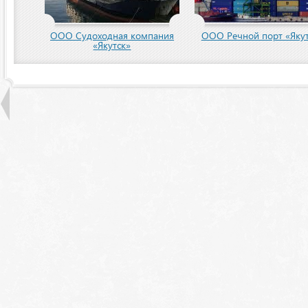
пания
ООО Речной порт «Якутск»