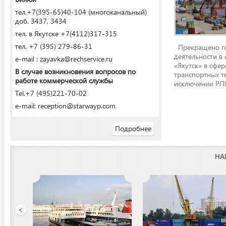
тел.+7(395-65)40-104 (многоканальный)
доб. 3437, 3434
тел. в Якутске +7(4112)317-315
тел. +7 (395) 279-86-31
Прекращено го
деятельности в
e-mail : zayavka@rechservice.ru
«Якутск» в сфере
В случае возникновения вопросов по
транспортных т
работе коммерческой службы
исключении РПЯ
Tel.+7 (495)221-70-02
e-mail: reception@starwayp.com
Подробнее
НА
ООО «Якутский речной п
<