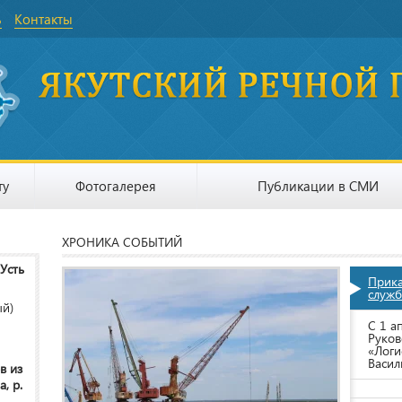
ь
Контакты
ту
Фотогалерея
Публикации в СМИ
ХРОНИКА СОБЫТИЙ
 Усть
Прик
служб
ый)
С 1 а
Руков
«Логи
Васил
в из
, р.