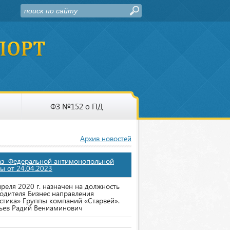
ФЗ №152 о ПД
Архив новостей
аз Федеральной антимонопольной
ы от 24.04.2023
преля 2020 г. назначен на должность
одителя Бизнес направления
стика» Группы компаний «Старвей».
ьев Радий Вениаминович