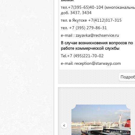
тел.+7(395-65)40-104 (многоканальн
доб. 3437, 3434
тел. в Якутске +7(4112)317-315
тел. +7 (395) 279-86-31
e-mail : zayavka@rechservice.ru
В случае возникновения вопросов по
работе коммерческой службы
Tel.+7 (495)221-70-02
e-mail: reception@starwayp.com
Подроб
Якутский речной порт»
<