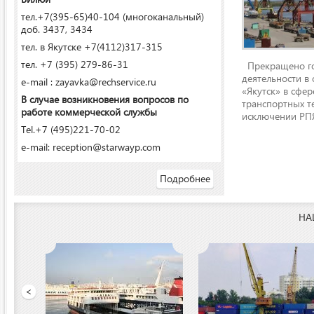
тел.+7(395-65)40-104 (многоканальный)
доб. 3437, 3434
тел. в Якутске +7(4112)317-315
тел. +7 (395) 279-86-31
Прекращено го
деятельности в
e-mail : zayavka@rechservice.ru
«Якутск» в сфере
В случае возникновения вопросов по
транспортных т
работе коммерческой службы
исключении РПЯ
Tel.+7 (495)221-70-02
e-mail: reception@starwayp.com
Подробнее
НА
 порт»
<