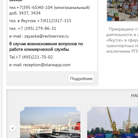
тел.+7(395-65)40-104 (многоканальный)
доб. 3437, 3434
тел. в Якутске +7(4112)317-315
тел. +7 (395) 279-86-31
Прекращено го
деятельности в
e-mail : zayavka@rechservice.ru
«Якутск» в сфере
В случае возникновения вопросов по
транспортных т
работе коммерческой службы
исключении РПЯ
Tel.+7 (495)221-70-02
e-mail: reception@starwayp.com
Подробнее
НА
ООО «Якутский речной п
<