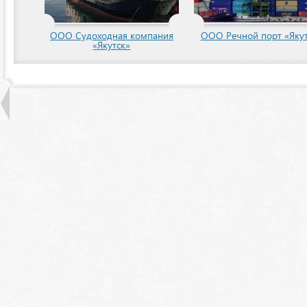
пания
ООО Речной порт «Якутск»