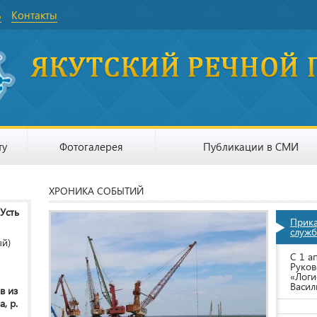
ь
Контакты
ту
Фотогалерея
Публикации в СМИ
ХРОНИКА СОБЫТИЙ
 Усть
Прик
служб
ый)
С 1 а
Руков
«Логи
Васил
в из
, р.