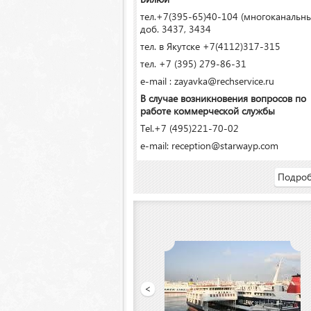
тел.+7(395-65)40-104 (многоканальн
доб. 3437, 3434
тел. в Якутске +7(4112)317-315
тел. +7 (395) 279-86-31
e-mail : zayavka@rechservice.ru
В случае возникновения вопросов по
работе коммерческой службы
Tel.+7 (495)221-70-02
e-mail: reception@starwayp.com
Подроб
ООО «Якутский речной порт»
<