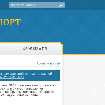
ФЗ №152 о ПД
Архив новостей
аз Федеральной антимонопольной
ы от 24.04.2023
преля 2020 г. назначен на должность
одителя Бизнес направления
стика» Группы компаний «Старвей».
ьев Радий Вениаминович