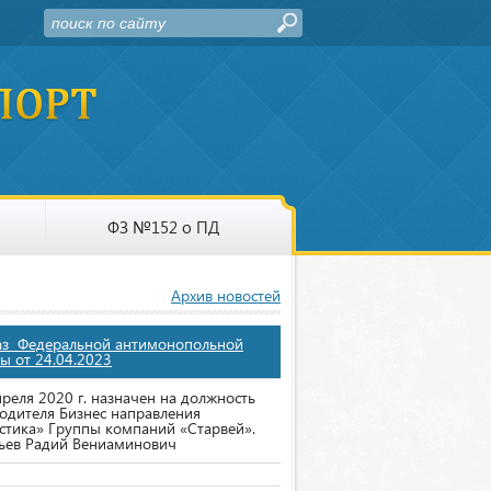
ФЗ №152 о ПД
Архив новостей
аз Федеральной антимонопольной
ы от 24.04.2023
преля 2020 г. назначен на должность
одителя Бизнес направления
стика» Группы компаний «Старвей».
ьев Радий Вениаминович