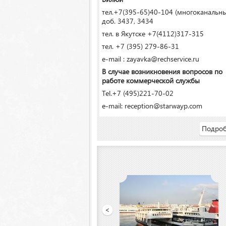
тел.+7(395-65)40-104 (многоканальн
доб. 3437, 3434
тел. в Якутске +7(4112)317-315
тел. +7 (395) 279-86-31
e-mail : zayavka@rechservice.ru
В случае возникновения вопросов по
работе коммерческой службы
Tel.+7 (495)221-70-02
e-mail: reception@starwayp.com
Подроб
ООО «Якутский речной порт»
<