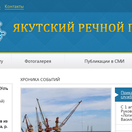
ь
Контакты
ту
Фотогалерея
Публикации в СМИ
ХРОНИКА СОБЫТИЙ
 Усть
Прик
служб
ый)
С 1 а
Руков
«Логи
Васил
в из
, р.