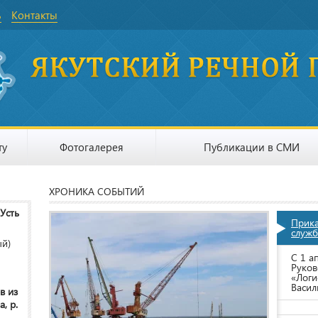
ь
Контакты
ту
Фотогалерея
Публикации в СМИ
ХРОНИКА СОБЫТИЙ
 Усть
Прик
служб
ый)
С 1 а
Руков
«Логи
Васил
в из
, р.