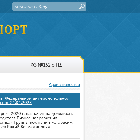
ФЗ №152 о ПД
Архив новостей
аз Федеральной антимонопольной
ы от 24.04.2023
преля 2020 г. назначен на должность
одителя Бизнес направления
стика» Группы компаний «Старвей».
ьев Радий Вениаминович