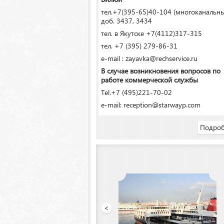
тел.+7(395-65)40-104 (многоканальн
доб. 3437, 3434
тел. в Якутске +7(4112)317-315
тел. +7 (395) 279-86-31
e-mail : zayavka@rechservice.ru
В случае возникновения вопросов по
работе коммерческой службы
Tel.+7 (495)221-70-02
e-mail: reception@starwayp.com
Подроб
»
<