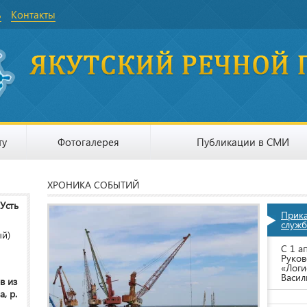
ь
Контакты
ту
Фотогалерея
Публикации в СМИ
ХРОНИКА СОБЫТИЙ
 Усть
Прик
служб
ый)
С 1 а
Руков
«Логи
Васил
в из
, р.