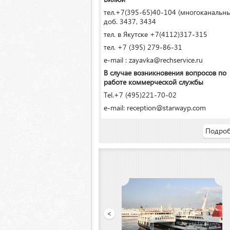
тел.+7(395-65)40-104 (многоканальн
доб. 3437, 3434
тел. в Якутске +7(4112)317-315
тел. +7 (395) 279-86-31
e-mail : zayavka@rechservice.ru
В случае возникновения вопросов по
работе коммерческой службы
Tel.+7 (495)221-70-02
e-mail: reception@starwayp.com
Подроб
»
<