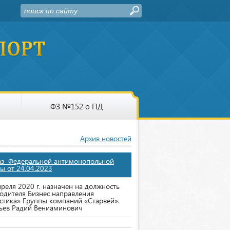
ФЗ №152 о ПД
Архив новостей
аз Федеральной антимонопольной
ы от 24.04.2023
преля 2020 г. назначен на должность
одителя Бизнес направления
стика» Группы компаний «Старвей».
ьев Радий Вениаминович