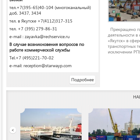
тел.+7(395-65)40-104 (многоканальный)
доб. 3437, 3434
тел. в Якутске +7(4112)317-315
тел. +7 (395) 279-86-31
Прекращено го
деятельности в
e-mail : zayavka@rechservice.ru
«Якутск» в сфере
В случае возникновения вопросов по
транспортных т
работе коммерческой службы
исключении РПЯ
Tel.+7 (495)221-70-02
e-mail: reception@starwayp.com
Подробнее
НА
 порт»
<