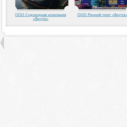
пания
ООО Речной порт «Якутск»