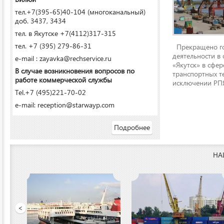
тел.+7(395-65)40-104 (многоканальный)
доб. 3437, 3434
тел. в Якутске +7(4112)317-315
тел. +7 (395) 279-86-31
Прекращено го
деятельности в
e-mail : zayavka@rechservice.ru
«Якутск» в сфере
В случае возникновения вопросов по
транспортных т
работе коммерческой службы
исключении РПЯ
Tel.+7 (495)221-70-02
e-mail: reception@starwayp.com
Подробнее
НА
ООО «Якутский речной п
<