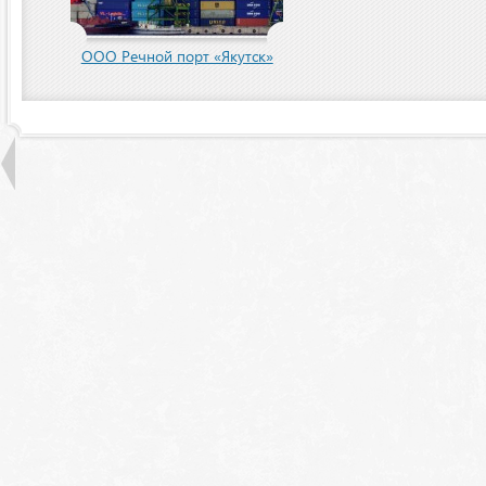
пания
ООО Речной порт «Якутск»