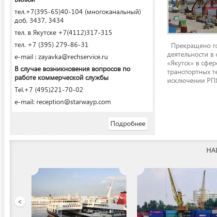
тел.+7(395-65)40-104 (многоканальный)
доб. 3437, 3434
тел. в Якутске +7(4112)317-315
тел. +7 (395) 279-86-31
Прекращено го
деятельности в
e-mail : zayavka@rechservice.ru
«Якутск» в сфере
В случае возникновения вопросов по
транспортных т
работе коммерческой службы
исключении РПЯ
Tel.+7 (495)221-70-02
e-mail: reception@starwayp.com
Подробнее
НА
 порт»
<