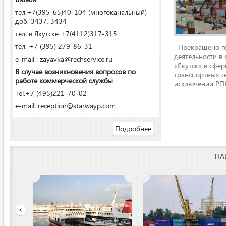
тел.+7(395-65)40-104 (многоканальный)
доб. 3437, 3434
тел. в Якутске +7(4112)317-315
тел. +7 (395) 279-86-31
Прекращено го
деятельности в
e-mail : zayavka@rechservice.ru
«Якутск» в сфере
В случае возникновения вопросов по
транспортных т
работе коммерческой службы
исключении РПЯ
Tel.+7 (495)221-70-02
e-mail: reception@starwayp.com
Подробнее
НА
 порт»
<