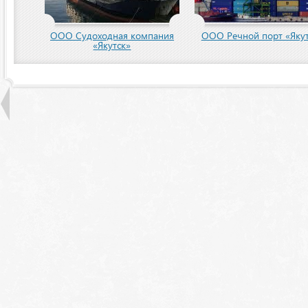
пания
ООО Речной порт «Якутск»