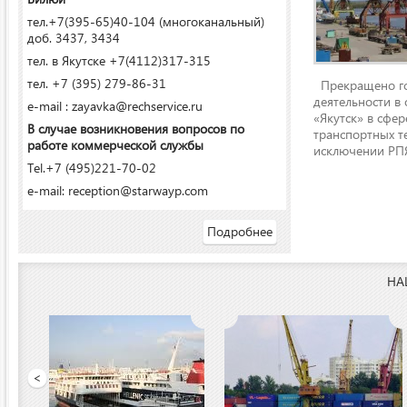
тел.+7(395-65)40-104 (многоканальный)
доб. 3437, 3434
тел. в Якутске +7(4112)317-315
тел. +7 (395) 279-86-31
Прекращено го
деятельности в
e-mail : zayavka@rechservice.ru
«Якутск» в сфере
В случае возникновения вопросов по
транспортных т
работе коммерческой службы
исключении РПЯ
Tel.+7 (495)221-70-02
e-mail: reception@starwayp.com
Подробнее
НА
ООО «Якутский речной п
<