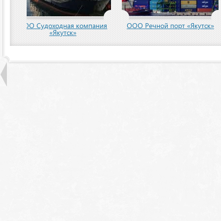
пания
ООО Речной порт «Якутск»