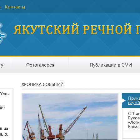
ь
Контакты
ту
Фотогалерея
Публикации в СМИ
ХРОНИКА СОБЫТИЙ
 Усть
Прик
служб
ый)
С 1 а
Руков
«Логи
Васил
в из
, р.