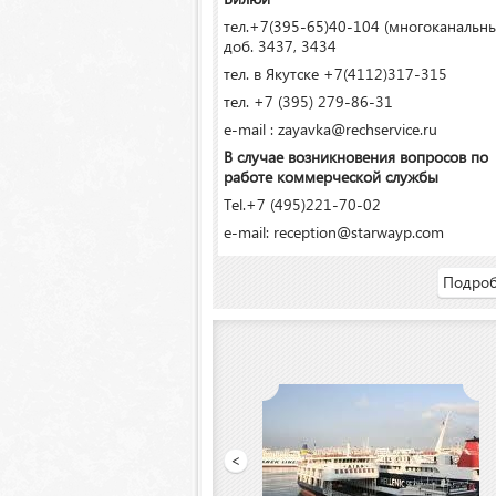
тел.+7(395-65)40-104 (многоканальн
доб. 3437, 3434
тел. в Якутске +7(4112)317-315
тел. +7 (395) 279-86-31
e-mail : zayavka@rechservice.ru
В случае возникновения вопросов по
работе коммерческой службы
Tel.+7 (495)221-70-02
e-mail: reception@starwayp.com
Подроб
й порт»
<