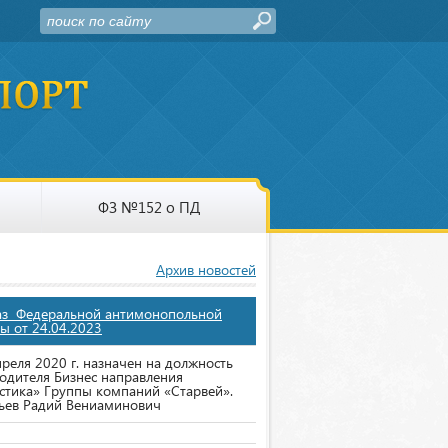
ФЗ №152 о ПД
Архив новостей
аз Федеральной антимонопольной
ы от 24.04.2023
преля 2020 г. назначен на должность
одителя Бизнес направления
стика» Группы компаний «Старвей».
ьев Радий Вениаминович