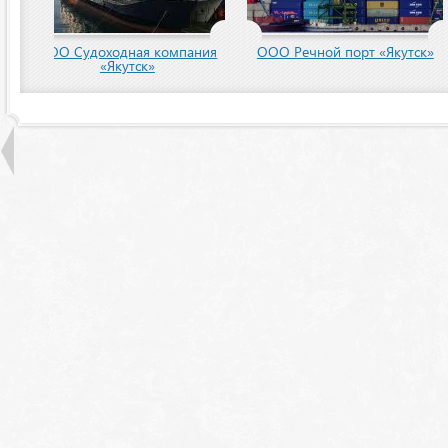
пания
ООО Речной порт «Якутск»