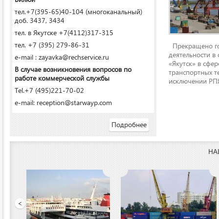
тел.+7(395-65)40-104 (многоканальный)
доб. 3437, 3434
тел. в Якутске +7(4112)317-315
тел. +7 (395) 279-86-31
Прекращено го
деятельности в
e-mail : zayavka@rechservice.ru
«Якутск» в сфере
В случае возникновения вопросов по
транспортных т
работе коммерческой службы
исключении РПЯ
Tel.+7 (495)221-70-02
e-mail: reception@starwayp.com
Подробнее
НА
ООО «Якутский речной п
<