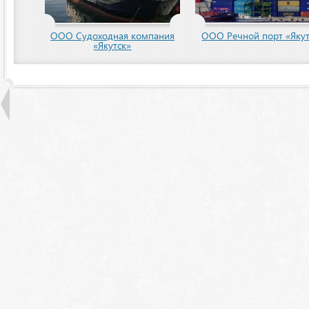
пания
ООО Речной порт «Якутск»