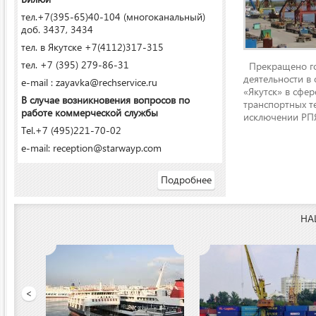
тел.+7(395-65)40-104 (многоканальный)
доб. 3437, 3434
тел. в Якутске +7(4112)317-315
тел. +7 (395) 279-86-31
Прекращено го
деятельности в
e-mail : zayavka@rechservice.ru
«Якутск» в сфере
В случае возникновения вопросов по
транспортных т
работе коммерческой службы
исключении РПЯ
Tel.+7 (495)221-70-02
e-mail: reception@starwayp.com
Подробнее
НА
ООО «Якутский речной п
<