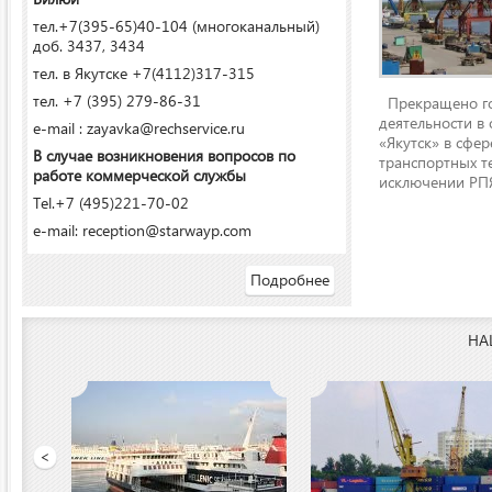
тел.+7(395-65)40-104 (многоканальный)
доб. 3437, 3434
тел. в Якутске +7(4112)317-315
тел. +7 (395) 279-86-31
Прекращено го
деятельности в
e-mail : zayavka@rechservice.ru
«Якутск» в сфере
В случае возникновения вопросов по
транспортных т
работе коммерческой службы
исключении РПЯ
Tel.+7 (495)221-70-02
e-mail: reception@starwayp.com
Подробнее
НА
ООО «Якутский речной п
<