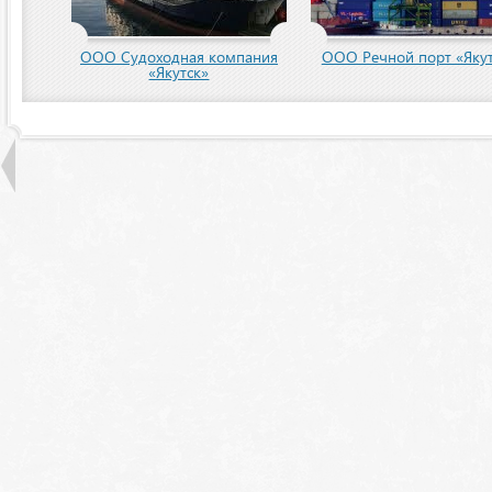
пания
ООО Речной порт «Якутск»