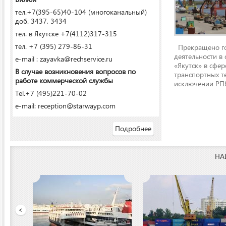
тел.+7(395-65)40-104 (многоканальный)
доб. 3437, 3434
тел. в Якутске +7(4112)317-315
тел. +7 (395) 279-86-31
Прекращено го
деятельности в
e-mail : zayavka@rechservice.ru
«Якутск» в сфере
В случае возникновения вопросов по
транспортных т
работе коммерческой службы
исключении РПЯ
Tel.+7 (495)221-70-02
e-mail: reception@starwayp.com
Подробнее
НА
 порт»
<