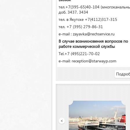
тел.+7(395-65)40-104 (многоканальн
доб. 3437, 3434
тел. в Якутске +7(4112)317-315
тел. +7 (395) 279-86-31
e-mail : zayavka@rechservice.ru
В случае возникновения вопросов по
работе коммерческой службы
Tel.+7 (495)221-70-02
e-mail: reception@starwayp.com
Подроб
ООО «Якутский речной порт»
<