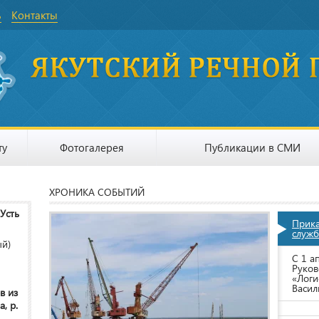
ь
Контакты
ту
Фотогалерея
Публикации в СМИ
ХРОНИКА СОБЫТИЙ
 Усть
Прик
служб
ый)
С 1 а
Руков
«Логи
Васил
в из
, р.