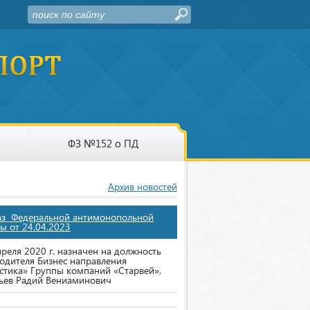
ФЗ №152 о ПД
Архив новостей
аз Федеральной антимонопольной
ы от 24.04.2023
преля 2020 г. назначен на должность
одителя Бизнес направления
стика» Группы компаний «Старвей».
ьев Радий Вениаминович