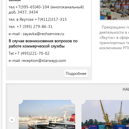
тел.+7(395-65)40-104 (многоканальный)
доб. 3437, 3434
тел. в Якутске +7(4112)317-315
тел. +7 (395) 279-86-31
Прекращено го
деятельности в
e-mail : zayavka@rechservice.ru
«Якутск» в сфере
В случае возникновения вопросов по
транспортных т
работе коммерческой службы
исключении РПЯ
Tel.+7 (495)221-70-02
e-mail: reception@starwayp.com
Подробнее
НА
 порт»
<