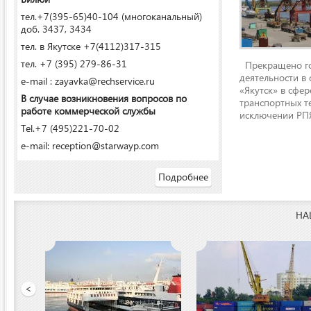
тел.+7(395-65)40-104 (многоканальный)
доб. 3437, 3434
тел. в Якутске +7(4112)317-315
тел. +7 (395) 279-86-31
Прекращено го
деятельности в
e-mail : zayavka@rechservice.ru
«Якутск» в сфере
В случае возникновения вопросов по
транспортных т
работе коммерческой службы
исключении РПЯ
Tel.+7 (495)221-70-02
e-mail: reception@starwayp.com
Подробнее
НА
 порт»
<