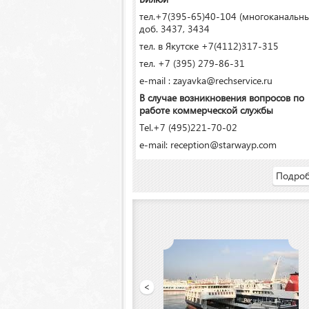
тел.+7(395-65)40-104 (многоканальн
доб. 3437, 3434
тел. в Якутске +7(4112)317-315
тел. +7 (395) 279-86-31
e-mail : zayavka@rechservice.ru
В случае возникновения вопросов по
работе коммерческой службы
Tel.+7 (495)221-70-02
e-mail: reception@starwayp.com
Подроб
ООО «Якутский речной порт»
<