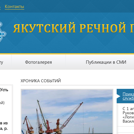
ь
Контакты
ту
Фотогалерея
Публикации в СМИ
ХРОНИКА СОБЫТИЙ
 Усть
Прик
служб
ый)
С 1 а
Руков
«Логи
Васил
в из
, р.