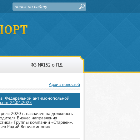
ФЗ №152 о ПД
Архив новостей
аз Федеральной антимонопольной
ы от 24.04.2023
преля 2020 г. назначен на должность
одителя Бизнес направления
стика» Группы компаний «Старвей».
ьев Радий Вениаминович