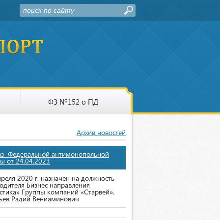
ФЗ №152 о ПД
Архив новостей
аз Федеральной антимонопольной
ы от 24.04.2023
преля 2020 г. назначен на должность
одителя Бизнес направления
стика» Группы компаний «Старвей».
ьев Радий Вениаминович