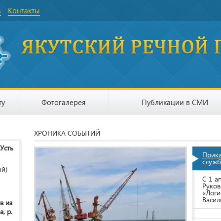
ь
Контакты
ту
Фотогалерея
Публикации в СМИ
ХРОНИКА СОБЫТИЙ
 Усть
Прик
служб
ый)
С 1 а
Руков
«Логи
Васил
в из
, р.