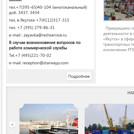
тел.+7(395-65)40-104 (многоканальный)
доб. 3437, 3434
тел. в Якутске +7(4112)317-315
тел. +7 (395) 279-86-31
Прекращено го
деятельности в
e-mail : zayavka@rechservice.ru
«Якутск» в сфере
В случае возникновения вопросов по
транспортных т
работе коммерческой службы
исключении РПЯ
Tel.+7 (495)221-70-02
e-mail: reception@starwayp.com
Подробнее
НА
ООО «Якутский речной п
<