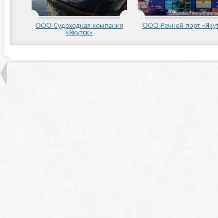
пания
ООО Речной порт «Якутск»