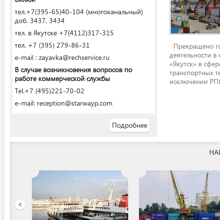
тел.+7(395-65)40-104 (многоканальный)
доб. 3437, 3434
тел. в Якутске +7(4112)317-315
тел. +7 (395) 279-86-31
Прекращено го
деятельности в
e-mail : zayavka@rechservice.ru
«Якутск» в сфере
В случае возникновения вопросов по
транспортных т
работе коммерческой службы
исключении РПЯ
Tel.+7 (495)221-70-02
e-mail: reception@starwayp.com
Подробнее
НА
 порт»
<