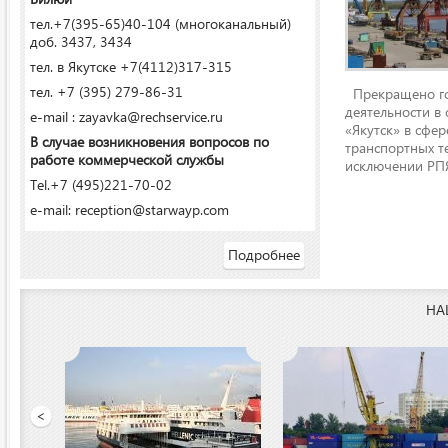
тел.+7(395-65)40-104 (многоканальный)
доб. 3437, 3434
тел. в Якутске +7(4112)317-315
тел. +7 (395) 279-86-31
Прекращено го
деятельности в
e-mail : zayavka@rechservice.ru
«Якутск» в сфере
В случае возникновения вопросов по
транспортных т
работе коммерческой службы
исключении РПЯ
Tel.+7 (495)221-70-02
e-mail: reception@starwayp.com
Подробнее
НА
 порт»
<