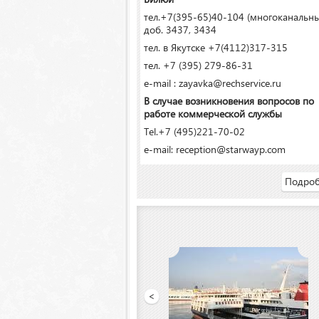
тел.+7(395-65)40-104 (многоканальн
доб. 3437, 3434
тел. в Якутске +7(4112)317-315
тел. +7 (395) 279-86-31
e-mail : zayavka@rechservice.ru
В случае возникновения вопросов по
работе коммерческой службы
Tel.+7 (495)221-70-02
e-mail: reception@starwayp.com
Подроб
ООО «Якутский речной порт»
<