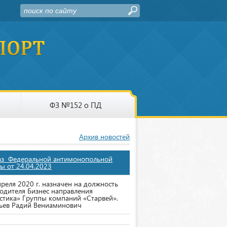
ФЗ №152 о ПД
Архив новостей
аз Федеральной антимонопольной
ы от 24.04.2023
преля 2020 г. назначен на должность
одителя Бизнес направления
стика» Группы компаний «Старвей».
ьев Радий Вениаминович