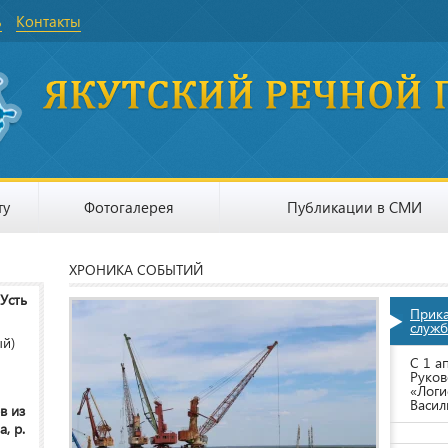
ь
Контакты
ту
Фотогалерея
Публикации в СМИ
ХРОНИКА СОБЫТИЙ
 Усть
Прик
служб
ый)
С 1 а
Руков
«Логи
Васил
в из
, р.