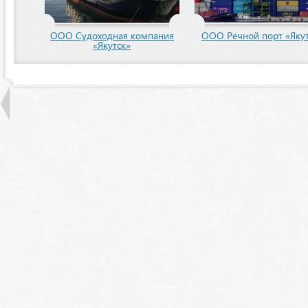
пания
ООО Речной порт «Якутск»