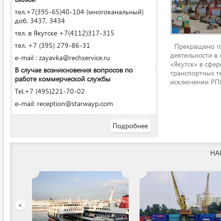
тел.+7(395-65)40-104 (многоканальный)
доб. 3437, 3434
тел. в Якутске +7(4112)317-315
тел. +7 (395) 279-86-31
Прекращено го
деятельности в
e-mail : zayavka@rechservice.ru
«Якутск» в сфере
В случае возникновения вопросов по
транспортных т
работе коммерческой службы
исключении РПЯ
Tel.+7 (495)221-70-02
e-mail: reception@starwayp.com
Подробнее
НА
ООО «Якутский речной п
<