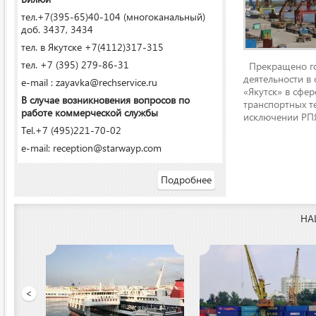
тел.+7(395-65)40-104 (многоканальный)
доб. 3437, 3434
тел. в Якутске +7(4112)317-315
тел. +7 (395) 279-86-31
Прекращено го
деятельности в
e-mail : zayavka@rechservice.ru
«Якутск» в сфере
В случае возникновения вопросов по
транспортных т
работе коммерческой службы
исключении РПЯ
Tel.+7 (495)221-70-02
e-mail: reception@starwayp.com
Подробнее
НА
 порт»
<