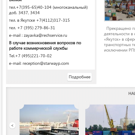
тел.+7(395-65)40-104 (многоканальный)
доб. 3437, 3434
тел. в Якутске +7(4112)317-315
тел. +7 (395) 279-86-31
Прекращено го
деятельности в
e-mail : zayavka@rechservice.ru
«Якутск» в сфере
В случае возникновения вопросов по
транспортных т
работе коммерческой службы
исключении РПЯ
Tel.+7 (495)221-70-02
e-mail: reception@starwayp.com
Подробнее
НА
 порт»
<