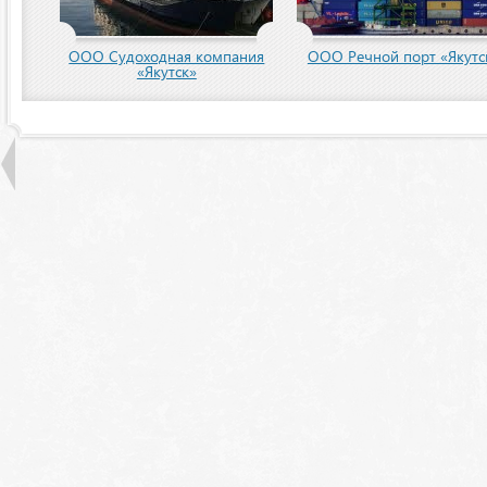
пания
ООО Речной порт «Якутск»