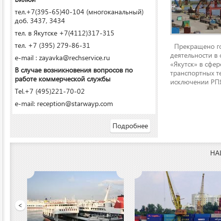
тел.+7(395-65)40-104 (многоканальный)
доб. 3437, 3434
тел. в Якутске +7(4112)317-315
тел. +7 (395) 279-86-31
Прекращено го
деятельности в
e-mail : zayavka@rechservice.ru
«Якутск» в сфере
В случае возникновения вопросов по
транспортных т
работе коммерческой службы
исключении РПЯ
Tel.+7 (495)221-70-02
e-mail: reception@starwayp.com
Подробнее
НА
ООО «Якутский речной п
<