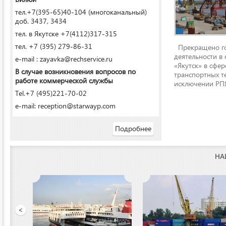
тел.+7(395-65)40-104 (многоканальный)
доб. 3437, 3434
тел. в Якутске +7(4112)317-315
тел. +7 (395) 279-86-31
Прекращено го
деятельности в
e-mail : zayavka@rechservice.ru
«Якутск» в сфере
В случае возникновения вопросов по
транспортных т
работе коммерческой службы
исключении РПЯ
Tel.+7 (495)221-70-02
e-mail: reception@starwayp.com
Подробнее
НА
 порт»
<