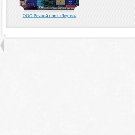
пания
ООО Речной порт «Якутск»