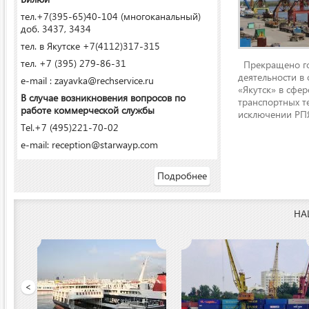
тел.+7(395-65)40-104 (многоканальный)
доб. 3437, 3434
тел. в Якутске +7(4112)317-315
тел. +7 (395) 279-86-31
Прекращено го
деятельности в
e-mail : zayavka@rechservice.ru
«Якутск» в сфере
В случае возникновения вопросов по
транспортных т
работе коммерческой службы
исключении РПЯ
Tel.+7 (495)221-70-02
e-mail: reception@starwayp.com
Подробнее
НА
ООО «Якутский речной п
<