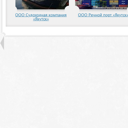
пания
ООО Речной порт «Якутск»