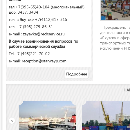
тел.+7(395-65)40-104 (многоканальный)
доб. 3437, 3434
тел. в Якутске +7(4112)317-315
тел. +7 (395) 279-86-31
Прекращено го
деятельности в
e-mail : zayavka@rechservice.ru
«Якутск» в сфере
В случае возникновения вопросов по
транспортных т
работе коммерческой службы
исключении РПЯ
Tel.+7 (495)221-70-02
e-mail: reception@starwayp.com
Подробнее
НА
ООО «Якутский речной п
<