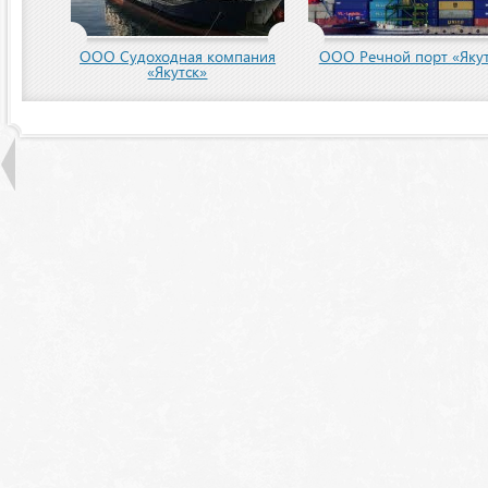
пания
ООО Речной порт «Якутск»